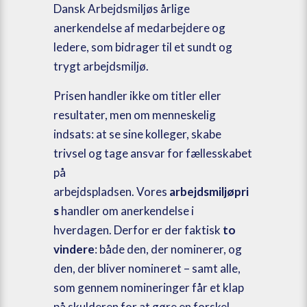
Dansk Arbejdsmiljøs årlige
anerkendelse af medarbejdere og
ledere, som bidrager til et sundt og
trygt arbejdsmiljø.
Prisen handler ikke om titler eller
resultater, men om menneskelig
indsats: at se sine kolleger, skabe
trivsel og tage ansvar for fællesskabet
på
arbejdspladsen. Vores
arbejdsmiljøpri
s
handler om anerkendelse i
hverdagen. Derfor er der faktisk
to
vindere
: både den, der nominerer, og
den, der bliver nomineret – samt alle,
som gennem nomineringer får et klap
på skulderen for at gøre en forskel.