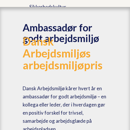
Sikkerhedskultur
Ambassadør for
Om
godt arbejdsmiljø
Dansk
Arbejdsmiljøs
arbejdsmiljøpris
Kontakt
Dansk Arbejdsmiljø kårer hvert år en
ambassadør for godt arbejdsmiljø – en
kollega eller leder, der i hverdagen gør
en positiv forskel for trivsel,
Menu
samarbejde og arbejdsglæde på
arbejdspladsen.