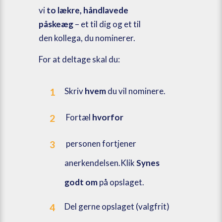
vi
to lækre, håndlavede
påskeæg
– et til dig og et til
den kollega, du nominerer.
For at deltage skal du:
Skriv
hvem
du vil nominere.
1
Fortæl
hvorfor
2
personen fortjener
3
anerkendelsen.Klik
Synes
godt om
på opslaget.
Del gerne opslaget (valgfrit)
4